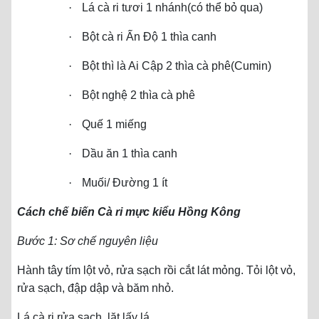
·
Lá cà ri tươi 1 nhánh(có thể bỏ qua)
·
Bột cà ri Ấn Độ 1 thìa canh
·
Bột thì là Ai Cập 2 thìa cà phê(Cumin)
·
Bột nghệ 2 thìa cà phê
·
Quế 1 miếng
·
Dầu ăn 1 thìa canh
·
Muối/ Đường 1 ít
Cách chế biến Cà ri mực kiểu Hồng Kông
Bước 1: Sơ chế nguyên liệu
Hành tây tím lột vỏ, rửa sạch rồi cắt lát mỏng. Tỏi lột vỏ,
rửa sạch, đập dập và băm nhỏ.
Lá cà ri rửa sạch, lặt lấy lá.