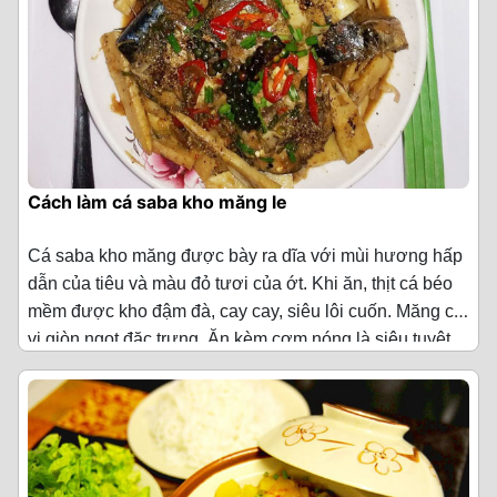
Cách làm cá saba kho măng le
Cá saba kho măng được bày ra dĩa với mùi hương hấp
dẫn của tiêu và màu đỏ tươi của ớt. Khi ăn, thịt cá béo
mềm được kho đậm đà, cay cay, siêu lôi cuốn. Măng có
vị giòn ngọt đặc trưng. Ăn kèm cơm nóng là siêu tuyệt
Nguyên liệu làm cá saba kho măng le
(Cho 4 người
vời!
ăn)
·
Măng le 400 g
·
Cá saba 1 con (khoảng 400 - 500g)