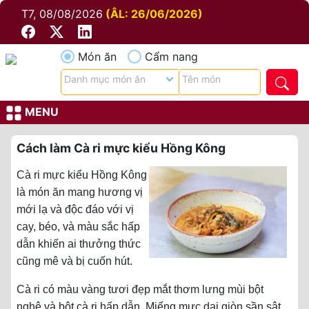
T7, 08/08/2026
(ÂL: 26/06/2026)
Món ăn
Cẩm nang
MENU
Cách làm Cà ri mực kiểu Hồng Kông
Cà ri mực kiểu Hồng Kông
là món ăn mang hương vị
mới lạ và độc đáo với vị
cay, béo, và màu sắc hấp
dẫn khiến ai thưởng thức
cũng mê và bị cuốn hút.
Cà ri có màu vàng tươi đẹp mắt thơm lưng mùi bột
nghệ và bột cà ri hấp dẫn. Miếng mực dai giòn sần sật,