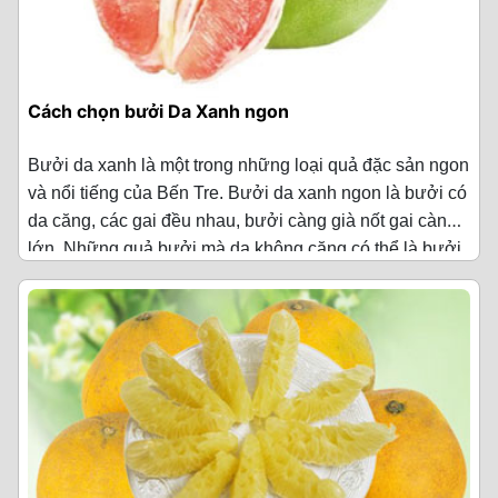
Cách chọn bưởi Da Xanh ngon
Bưởi da xanh là một trong những loại quả đặc sản ngon
và nổi tiếng của Bến Tre. Bưởi da xanh ngon là bưởi có
da căng, các gai đều nhau, bưởi càng già nốt gai càng
lớn. Những quả bưởi mà da không căng có thể là bưởi
1. Cách chọn bưởi da xanh ngon
non hoặc bưởi héo bạn không nên mua.
Quan sát phần vỏ bên ngoài
Bưởi mọng nước có da căng, gai đều nhau, nốt gai
lớn.
Để biết bưởi già, ngọt nước thì dùng tay vỗ nhẹ vào vỏ.
Tiếng “cạch cạch” là vỏ mỏng, mọng nước, còn tiếng
“bụp bụp” là vỏ dày, khi ăn vào thường chua và khô.