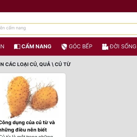
ĂN
CẨM NANG
GÓC BẾP
ĐỜI SỐNG
 CÁC LOẠI CỦ, QUẢ \ CỦ TỪ
Công dụng của củ từ và
những điều nên biết