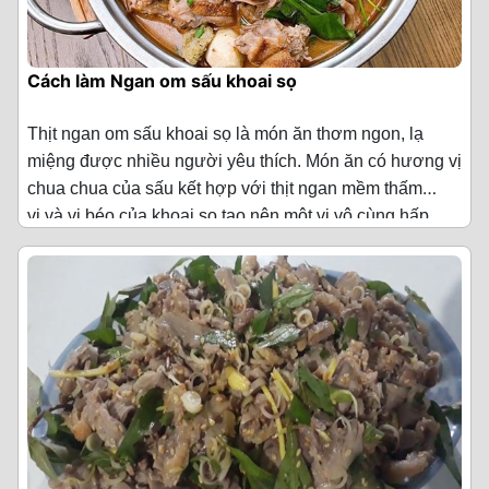
Cách làm Ngan om sấu khoai sọ
Thịt ngan om sấu khoai sọ là món ăn thơm ngon, lạ
miệng được nhiều người yêu thích. Món ăn có hương vị
chua chua của sấu kết hợp với thịt ngan mềm thấm
vị và vị béo của khoai sọ tạo nên một vị vô cùng hấp
Còn gì tuyệt vời hơn vào những ngày trời lạnh mà có
dẫn.
ngay món thịt ngan om sấu khoai sọ thơm ngon để
thưởng thức đúng không nào? Hôm nay, chúng tôi sẽ
hướng dẫn các bạn cách làm món thịt ngan om sấu
Nguyên liệu làm Ngan om sấu khoai sọ
(Cho 4 người
khoai sọ thơm ngon và bổ dưỡng này nhé!
ăn)
·
Ngan 700 g (khoảng 1/2 con)
·
Quả sấu 200 g