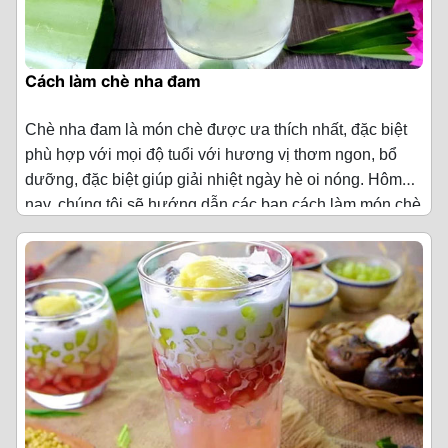
Cách làm chè nha đam
Chè nha đam là món chè được ưa thích nhất, đặc biệt
phù hợp với mọi độ tuổi với hương vị thơm ngon, bổ
dưỡng, đặc biệt giúp giải nhiệt ngày hè oi nóng. Hôm
nay, chúng tôi sẽ hướng dẫn các bạn cách làm món chè
Nguyên liệu làm chè nha đam
này nhé!
·
2 cây nha đam/lô hội
·
150 g đường phèn
·
1 bó là dứa
·
1 quả chanh
Cách làm chè nha đam