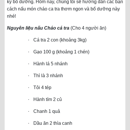
kỳ bổ dưỡng. Hôm nay, chúng tôi sẽ hướng dẫn các bạn
cách nấu món cháo ca tra thơm ngon và bổ dưỡng này
nhé!
Nguyên liệu nấu Cháo cá tra
(Cho 4 người ăn)
·
Cá tra 2 con (khoảng 3kg)
·
Gạo 100 g (khoảng 1 chén)
·
Hành lá 5 nhánh
·
Thì là 3 nhánh
·
Tỏi 4 tép
·
Hành tím 2 củ
·
Chanh 1 quả
·
Dầu ăn 2 thìa canh