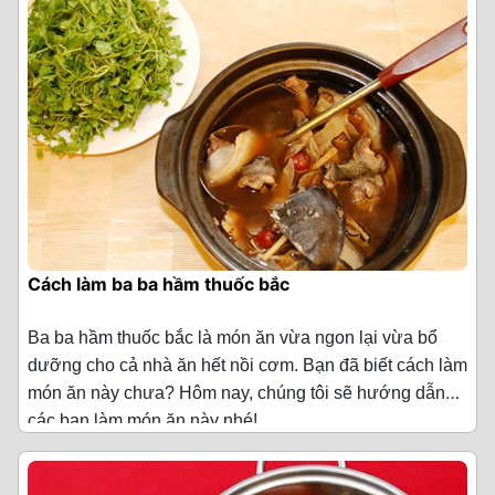
·
Cá tra 2 con (khoảng 3kg)
·
Cháo gói 5 gói
·
Gừng 1 củ
·
Hành lá 5 nhánh
·
Thì là 3 nhánh
·
Hành tím 5 củ
Cách làm ba ba hầm thuốc bắc
·
Tỏi 4 tép
Ba ba hầm thuốc bắc là món ăn vừa ngon lại vừa bổ
·
Ớt 2 quả
dưỡng cho cả nhà ăn hết nồi cơm. Bạn đã biết cách làm
·
Dầu ăn 2 thìa canh
món ăn này chưa? Hôm nay, chúng tôi sẽ hướng dẫn
các bạn làm món ăn này nhé!
·
Nước mắm 1 thìa canh
Nguyên liệu làm ba ba hầm thuốc bắc
·
Gia vị thông dụng 1 ít (Muối/ đường/ hạt
·
1 con ba ba tầm 1,3 – 1,5 kg