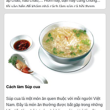
áp chảo, nấu cháo,… Hôm nay, bạn hãy cùng chúng
nhỏ lửa, rồi dùng đũa đảo đều trong khoảng 2 phút cho
tôi vào bếp để khám phá cách làm súp cá hồi thơm
Cho thịt bò xay, giò sống, mỡ heo, trộn đều lại với nhau.
·
Rượu trắng 4 thìa canh
Nguyên liệu làm Súp cá hồi
(Cho 3 người ăn)
đến khi thấy hạt màu điều ra màu đẹp mắt.
ngon tại nhà nhé!
Sau đó tắt lửa, dùng rây lọc lấy phần nước màu và bỏ đi
Thêm 4 tép tỏi băm, 1 thìa canh hạt nêm, 1 thìa canh
·
Bột bắp 80 g
·
Phi lê cá hồi 300 g
phần hạt màu điều. Tiếp tục cho phần dầu màu điều lên
đường, 2 thìa canh nước mắm, 1 thìa cà phê tiêu, 1 thìa
bếp, bật lửa rồi cho phần hành tăm đập dập vào phi
·
Gia vị thông dụng 1 ít (muối/ hạt nêm/
canh dầu ăn, hỗn hợp bột đã trộn ở bước 1 vào trong tô.
·
Hạt sen tươi 200 g
thơm.
đường)
Khi chảo đã dậy mùi, cho phần thịt lươn vào xào đều
Nhồi đều tay cho gia vị hòa quyện rồi cho thịt vào khay
·
Đậu Hà Lan 100 g
tay cho thịt lươn thấm đều màu. Cho vào chảo 2 thìa
Cách chế biến Súp bong bóng cá
to rồi dàn mỏng thịt, sau đó cho vào tủ đông để khoảng
canh bột canh cho đậm đà rồi tắt bếp.
·
Cà rốt 1/2 củ
3 - 4 tiếng.
Bước 1: Sơ chế bong bóng cá
Lưu ý:
·
Hành tây 1 củ
Bước
3: Luộc các nguyên liệu
Đầu tiên, bạn cho 3 lít nước lọc vào nồi và đặt lên bếp,
- Không cho hạt màu điều vào lúc dầu sôi vì sẽ khiến
đun sôi với lửa lớn. Sau đó, bạn vặn lại lửa vừa rồi cho
·
Thì là 3 nhánh
Cà rốt rửa sạch rồi chia làm đôi, 1 nửa cắt nhỏ như hạt
dầu bắn tung tóe.
vào 1 nhánh gừng thái lát và 4 thìa canh rượu trắng,
lựu, nửa còn lại cắt khúc để nấu nước dùng.
·
Gừng băm 2 thìa canh
dùng thìa đảo đều.
- Khuấy đều để tránh bị khét sẽ gây đen dầu điều.
Cách làm Súp cua
Tiếp đó, bạn cho 100g bong bóng cá vào luộc, liên tục
Củ cải trắng bào sạch vỏ, rửa sạch rồi cắt thành khúc.
·
Nước dùng xương gà 500 ml
dùng đũa để nhấn bong bóng xuống nồi nước đang sôi
- Bạn cũng có thể mua loại dầu màu điều bán sẵn để đỡ
Hành lá đem rửa sạch, cắt lấy phần đầu hành.
Súp cua là một món ăn quen thuộc với mỗi người Việt
khoảng 10 phút.
·
Gia vị thông dụng 1 ít (đường/ hạt nêm/
tốn thời gian.
Nam. Đây là món ăn thường được bắt gặp trong những
muối)
Rửa sạch đậu hà lan, bắp mỹ, bắp mỹ khi rửa sạch chia
Bạn vớt bong bóng rửa với nước sạch khoảng 5 - 10