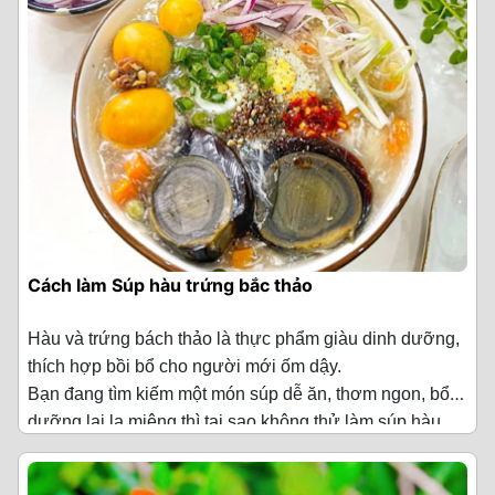
bạn cách làm món Súp hải sản rong biển thơm ngon, bổ
Tiếp đến, bạn cho tôm và mực vào tô và ướp gia vị với
·
Tôm 100 g (khoảng 5 - 6 con)
Cách chế biến Súp hải sản nấm tuyết
dưỡng này nhé!
1/2 muỗng cà phê tiêu rồi trộn đều lên.
·
Thanh cua 200 g
Bước 1: Sơ chế hải sản
Nghêu cho vào thau ngâm với nước muối loãng và ớt
·
Bột bắp 70 g Trứng cút 12 quả
cắt lát trong 3 giờ để nghêu nhả sạch cát, sau đó rửa
Tôm, mực mua về bạn bạn rửa sạch với nước, cho
nghêu lại với nước sạch rồi để ráo.
vào nồi luộc chín, rồi vớt ra để nguội. Bóc vỏ tôm, cắt
·
Trứng gà 2 quả
hạt lựu mực và tôm.
Cách sơ chế nghêu sạch, nhả hết cát:
·
Xương ức gà 300 g
Để khử mùi tanh của cua, bạn rửa sạch, cho vào nồi
- Bạn có thể ngâm nghêu trong thau nước lạnh có bỏ
·
Thịt ức gà 300 g
luộc cùng với 1 muỗng canh rượu, 1 muỗng cà phê dầu
vài viên đá sẽ làm nghêu nhanh nhả cát hơn. Thông
mè. Sau đó, gắp cua ra dĩa để nguội rồi bóc vỏ tách lấy
thường chỉ mất 10 phút là đã có những con nghêu sạch
Cách làm Súp hàu trứng bắc thảo
·
Hạt bắp 150 g (khoảng 1 quả bắp tách hạt)
phần thịt.
sẽ để chế biến món ăn.
Bước 2: Sơ chế các nguyên liệu khác
- Bạn có thể ngâm nghêu trong chậu nước muối có
·
Rong biển khô 10 g
Hàu và trứng bách thảo là thực phẩm giàu dinh dưỡng,
thêm ớt bột/ ớt cắt lát, khoảng 3 giờ.
Nấm tuyết cho vào bát ngâm với nước ấm trong 15
thích hợp bồi bổ cho người mới ốm dậy.
·
Hành tím 5 củ (cắt lát)
phút, sau đó vớt nấm ra rửa sạch lại với nước rồi cắt
Bạn đang tìm kiếm một món súp dễ ăn, thơm ngon, bổ
- Ngoài ra, ngâm nghêu trong chậu nước muối và gừng
nhỏ.
·
Gừng 1/2 củ (thái sợi)
dưỡng lại lạ miệng thì tại sao không thử làm súp hàu
đập dập hoặc nước vo gạo cũng giúp nghêu nhanh nhả
Nguyên liệu làm Súp hàu trứng bắc thảo
(Cho 7 - 10
trứng bách thảo ngay. Với cách làm đơn giản, giúp giữ
sạch cát và chất bẩn.
Rau mùi ta cắt bỏ gốc, rửa sạch rồi cắt nhỏ.
·
Hành lá 5 nhánh
người ăn)
nguyên hương vị tươi ngon của hàu, món Súp hàu