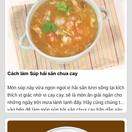
Cách làm Súp hải sản chua cay
Món súp này vừa ngon ngọt vị hải sản tươi sống lại kích
thích vị giác nhờ vị cay cay, sẽ là món ăn giải ngán cho
những ngày trời mưa lành lạnh đấy. Hãy cùng chúng tôi
vào bếp để làm món súp hải sản chua cay hấp dẫn này
Nguyên liệu làm Súp hải sản chua cay
(Cho 4 người
để chiêu đãi cả nhà vào cuối tuần này nhé!
ăn)