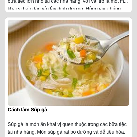
bữa tiệc lớn nhỏ tại các nhà hàng, với vai trò là một món
Bước 5: Nấu súp lươn
một nửa làm nước súp, nửa tiếp theo lấy hạt làm nhân
lần miễn sao cho bớt mùi tanh của bong bóng là được,
khai vị hấp dẫn và đầy dinh dưỡng. Hôm nay, chúng
Cách chế biến Súp cá hồi
bò viên.
Nguyên liệu làm Súp cua
(Cho 4 người ăn)
vắt nhẹ và để ráo nước.
Bắc nồi nước ninh xương lên bếp, bật lửa, cho phần thịt
tôi hướng dẫn bạn cách làm súp cua thơm ngon tại nhà
Bước 1: Sơ chế thịt cá hồi phi lê
lươn đã xào vào, nêm thêm 1.5 thìa cà phê hạt nêm.
nhé!
Bắc chảo lên bếp, cho 1 thìa canh muối, đậu hà lan, cà
·
Thịt cua 150 g
Cuối cùng, bạn dùng kéo để cắt bong bóng thành
rốt, bắp mỹ vào chảo trụng sơ qua khoảnng 3 phút.
những miếng vừa ăn theo sở thích.
Phi lê cá hồi mua về bạn cắt thành các miếng vuông
Sau đó cho 3 thìa canh nước luộc lươn ban đầu vào,
·
Xương để hầm lấy nước dùng 1 kg
vừa ăn. Sau đó cho phi lê cá hồi vào tô cùng 1 thìa cà
điều chỉnh lại nước dùng theo khẩu vị gia đình rồi tắt
Vớt các nguyên liệu trong chảo ra để vào một tô nước
Bước 2: Sơ chế tôm và gà
phê hạt nêm, trộn đều rồi vắt nước gừng băm nhuyễn
lửa là hoàn thành.
·
Ngô ngọt 1 bắp
đá.
vào, ướp khoảng 10 phút cho cá hồi thấm đều gia vị.
Tôm mua về, bạn chỉ cần rửa sạch qua nước muối pha
Kinh nghiệm:
Để khử đi mùi tanh của cá và làm thịt cá
Lưu ý:
·
Thịt ức gà 100 g
Mách nhỏ: Việc bỏ đậu hà lan, cà rốt, bắp mỹ vào trong
loãng rồi vớt để ráo. Sau đó, để luộc tôm không bám lợn
thơm ngon bạn nên dùng nước ép gừng tươi để ướp
tô nước đá sẽ giúp nguyên liệu chín nhưng vẫn giữ
cợn do gạch tôm tiết ra, bạn cắt bỏ đầu tôm.
- Đối với món súp lươn, bạn có thể sử dụng phần nước
·
Nấm đông cô 50 g
cá.
được độ giòn ngon, không bị mềm nhũn.
luộc lươn ban đầu để làm nước dùng luôn cùng được,
Đối với gà, bạn dùng 1/2 thìa cà phê muối để chà lên
·
Nấm tuyết 50 g
Bước 2: Sơ chế các nguyên liệu khác
tuy nhiên nếu sử dụng thêm nước dùng ninh từ xương
Bước 4: Bọc bò viên
lên thịt và rửa lại với nước sạch. Tiếp đó, cắt khúc nhỏ
sẽ đậm đà và ngon hơn.
·
Trứng gà 2 trái
cỡ 1/2 bàn tay giúp luộc thịt được nhanh hơn.
Cà rốt mua về bạn gọt vỏ, rửa sạch và cắt hạt lựu.
- Có thể cho thêm vào nước cốt nghệ để tăng thêm
Thịt bò sau khi bỏ vào tủ đông, dùng màng bọc thực
Cách làm Súp gà
hương vị cho món ăn.
phẩm túm thịt bò lại, đặt lên thớt chia thịt thành 3 phần
·
Bột năng 50 g
Bước 3: Luộc tôm và gà
Hành tây lột vỏ, cắt thành các miếng vuông nhỏ vừa ăn.
mỗi phần khoảng 250g.
Súp gà là món ăn khai vị quen thuộc trong các bữa tiệc
- Nếu sử dụng chảo lớn, bạn có thể cho trực tiếp nước
·
Trứng cút luộc sẵn c vỏ 10 bó
Lấy 1 cái nồi sạch, bạn cho vào 2 lít nước lọc và
Thì là cắt gốc, rửa sạch rồi băm nhuyễn.
tại nhà hàng. Món súp gà rất bổ dưỡng và dễ tiêu hóa,
ninh xương vào chảo lươn đang xào để nấu nước
Sau đó, dàn thịt mỏng trên thớt cho rau củ, trứng cút và
400ml nước hầm gà, cùng với 180g ức gà và 1 củ hành