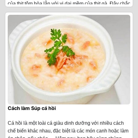
đường, khuấy đều.
của thịt tôm hòa lẫn với vị dai mềm của thịt gà. Đây chắc
·
Trứng muối 3 quả
Cho vào nước dùng 1/2 thìa canh bột năng và 1/2 thìa
Súp bí đỏ của bạn sánh và mịn màng phụ thuộc vào
Cuối cùng đun thêm khoảng 2 - 3 phút thì tắt bếp, vớt từ
Nguyên liệu làm Súp bong bóng cá
(Cho 5 người ăn)
chắn là món súp khoái khẩu mà trẻ nhà bạn rất muốn
canh bột bắp, rồi dùng vá đảo đều để tạo độ sệt cho
việc bạn xay hỗn hợp trên có nhuyễn hay không.
từ vi cá ra đĩa và rưới từ từ phần nước súp lên trên và
·
Hành lá 4 nhánh
thưởng thức đấy! Hôm nay, bạn hãy cùng chúng tôi vào
·
Bong bóng cá khô 100 g
món súp, sau đó tắt bếp
mời cả gia đình thưởng thức ngay nhé.
bếp để làm món súp bong bóng cá thơm ngon này nhé!
Bước 4: Hoàn thành
·
Bột nở 1 thìa canh
·
Thịt ức gà 180 g
Lưu ý:
Lưu ý:
Bạn đổ hỗn hợp đã xay nhuyễn vào nồi nấu sôi 1 lúc.
·
Bột bắp 3 thìa canh
·
Thịt cua 100 g(bóc sẵn)
- Khi đổ bột năng và bột bắp vào, nên đổ từ từ và dùng
Sau đó nêm muối, hạt tiêu sao cho vừa miệng. Nếu súp
Nếu bạn mua loại vi cá không có gói súp đi kèm, bạn có
vá khuấy đều để tránh tình trạng bột bị vón cục.
·
Nước mắm 4 thìa canh
của bạn quá đặc, bạn có thể cho thêm một chút nước
thể nấu nước dùng bằng cách sử dụng nước dùng
·
Tôm 135 g
vào vào khuấy đều. Nếu bạn nấu súp dành cho trẻ em
gà hoặc nước dùng của xương để nấu với vi cá nhé.
- Bạn cũng có thể chỉ sử dụng 1 trong 2 loại bột năng và
·
Gia vị thông dụng 1 ít (tiêu/ muối/ hạt nêm/
Sau khi nồi súp sôi lại lần nữa, bạn cho kem tươi
·
Trứng gà 2 quả
thì bạn nên cân nhắc lượng tiêu cho vào súp nhé!
bột bắp để tạo độ sệt đều được.
đường)
vào nồi. Sau đó dùng thìa khuấy đều hỗn hợp. Vậy là
Khi sử dụng các loại nước dùng khác bạn nên hạn chế
·
Hành lá 2 nhánh(cắt nhỏ)
bạn đã hoàn thành xong món súp bí đỏ rồi đấy!
việc nêm nếm món súp quá nhiều sẽ làm át đi hương vị
- Nếu không thích ăn súp sệt, bạn có thể điều chỉnh
Cách chế biến Súp bò viên
tự nhiên của vi cá.
lượng bột cho vào hoặc không cho bột vào đều được
·
Rau mùi ta 3 nhánh(cắt nhỏ)
Thành phẩm
Bước 1: Trộn bột
nhé!
Thành phẩm
Cách làm Súp cá hồi
·
Hành tím 1 củ(loại to)
Múc súp ra tô và trang trí bằng húng quế, rau ngò và một
Lấy 1 cái chén cho 3 thìa canh bột bắp, 1 thìa canh bột
Bước 4: Xào lươn
chút hạt tiêu đen ở bên trên. Súp bí đỏ ngon sẽ có bị
Súp vi cá mập sánh sệt, thơm lừng, hấp dẫn. Vi cá mập
nở, 100ml nước lạnh, trộn đều hỗn hợp lại với nhau.
·
Gừng 1 nhánh(thái lát)
Cá hồi là một loài cá giàu dinh dưỡng với nhiều cách
béo ngậy, ngọt dịu hài hoà và mùi thơm cuốn hút.
được hầm mềm vừa phải, những sợi vi cá giòn sần sật
Bắc chảo lên bếp, cho vào 80ml dầu ăn, đợi dầu nóng
chế biến khác nhau, đặc biệt là các món canh hoặc làm
khi nhai trong miệng. Nước sốt đậm vị, nóng hổi.
Bước 2: Ướp thịt
·
Nước hầm gà 400 ml (2 lon nước súp gà)
cho 30g hạt màu điều vào. Đun đến khi dầu sôi thì hạ