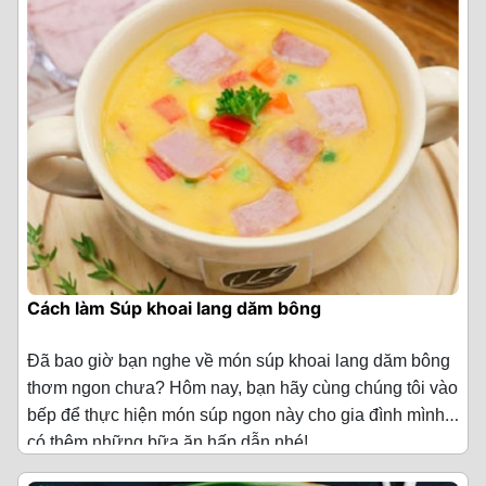
Bắp mỹ rửa sạch, để ráo rồi tách hột.
sôi nước. Sau đó, cho vào nồi 1 thìa canh giấm gạo, 1/2
đổi vị cho gia đình của mình nhé!
Tiếp đến bạn cho nước luộc nghêu vào, thêm 1 ít nước
·
Dầu ăn 2 thìa canh
thìa cà phê muối rồi cho trứng cút vào nồi luộc trong 3
·
Nấm hương tươi 1 kg
sôi sao cho tổng phần nước được khoảng 1.2 lít nước.
Rửa sạch hành lá, ngò, để ráo nước rồi cắt nhỏ.
phút. Sau đó, bạn vớt trứng cút ra.
·
Tiêu 1/2 thìa cà phê
Cho 100ml nước vào bát hòa tan 70g bột bắp. Hành lá,
·
Bột mì 1/2 chén
Nước súp sôi lên, bạn cho 30 g gia vị nêm sẵn vị lẩu
Bước 3: Nấu nước dùng
ngò rí cắt bỏ rễ, rửa sạch rồi cắt nhỏ.
Cách chế biến Súp kem nấm thịt gà
Thái vào, rồi cho phần tôm và mực đã ướp cùng với
·
Kem sữa tươi 200 ml
Để nước dùng được trong và ngon hơn, bạn rửa sạch
phần nấm vào nấu cùng. Sau đó bạn gắp lá chanh và
Trứng gà bạn đập cho vào chén và dùng đũa khuấy đều
Bước 1: Xào thịt gà
xương ống, sau đó trụng qua nước sôi.
sả ra, cho nước bột năng hòa tan vào khuấy đều cho
·
Hành tây băm nhỏ 2 củ
cho trứng tan đều.
Sau đó cho từ từ trứng gà vào, dùng đũa khuấy đều súp
nước súp hơi sệt lại là được.
Thịt gà sau khi mua về rửa sạch với nước muối và để
Tiếp tục bắc nồi lên bếp cùng với 1 lít nước lọc, cho
theo 1 chiều để tạo vân trứng đẹp.
·
Tỏi băm 1 thìa canh
Bước 3: Nấu súp
ráo.
xương vào đun lửa lớn đến khi nước sôi, bạn vớt hết
Cuối cùng, bạn cho thịt nghêu, hành tây vào và nêm
·
Lá xạ hương băm nhuyễn 5 g
bọt, hạ nhỏ lửa rồi nấu thêm khoảng 30 phút để lấy
Bắc chảo lên bếp, thêm 1 thìa canh dầu ăn, dầu nóng
Bắc lên bếp 1 cái nồi, phi thơm hành tây và tỏi băm nhỏ
thêm 1 muỗng cà phê dầu mè nữa là hoàn thành. Bạn
nước hầm xương.
bạn cho hành tím và gừng cắt sợi vào phi thơm.
với 2 thìa canh dầu ăn. Khi hành vàng và thơm thì cho
Cách làm Súp khoai lang dăm bông
·
Bơ 10 g
Bước 4: Nấu súp hàu trứng bắc thảo
múc súp ra tô cho thêm ít ngò ít cắt nhỏ lên nữa là có thể
thịt gà đã được cắt miếng vừa ăn vào, xào đều đến khi
Khi gừng và hành tím phi đã thơm, bạn cho hết phần
thưởng thức được rồi.
thịt săn lại, vàng đều.
·
Dầu ăn 2 thìa cà phê
Cho vào nồi nước hầm xương 100g cà rốt, 100g đậu hà
Thành phẩm
Đã bao giờ bạn nghe về món súp khoai lang dăm bông
xương và phần thịt ức gà vào xào cùng khoảng 5 phút
Bước 2: Xào nấm
lan, 100g bắp mỹ rồi nấu trong 10 phút.
thơm ngon chưa? Hôm nay, bạn hãy cùng chúng tôi vào
cho thịt săn lại, tắt bếp.
·
Tiêu 1 thìa cà phê
Tô súp hải sản nóng hổi thơm lừng, nước súp sền sệt
Thêm vào 1/4 thìa cà phê húng tây khô, 1/4 thìa cà phê
bếp để thực hiện món súp ngon này cho gia đình mình
Tiếp theo, bạn cho thêm 100g nấm bào ngư xé nhỏ,
với vị chua chua, cay cay, mằn mặn mang hương vị lẩu
Tiếp đó, bạn cho 2 lít nước vào nồi, bắc nồi lên bếp, bật
lá oregano, 1/2 thìa cà phê muối, 1/2 thìa cà phê tiêu,
·
Muối 1 thìa cà phê
có thêm những bữa ăn hấp dẫn nhé!
300g hàu, 2 thìa canh cà phê hạt nêm, 1 thìa canh
Thái cùng tôm mực nghêu tươi ngọt, nấm giòn sần sựt
Nguyên liệu làm Súp khoai lang dăm bông
(Cho 2
lửa vừa đun sôi nước. Sau đó bạn cho xương và thịt ức
300g nấm cắt lát vào. Nêm với 1 thìa canh sốt
đường, 100g bột năng (pha loãng) sau đó nấu trên bếp
rất hấp dẫn phải không nào?
·
Nước dùng 1.5 lít