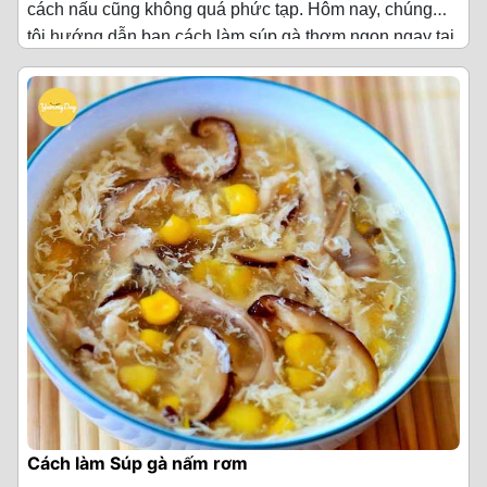
·
Trứng bắc thảo bóc vỏ 1 cái
cách nấu cũng không quá phức tạp. Hôm nay, chúng
dùng.
Bước 3: Nấu súp
trứng muối đã hấp vào giữa làm nhân, rồi túm màng bọc
tím (đã bóc vỏ), rồi vặn lửa lớn để luộc thịt gà.
tôi hướng dẫn bạn cách làm súp gà thơm ngon ngay tại
lại và vo tròn cho thịt bò phủ kín nhân.
·
Rau mùi 10 g
Nguyên liệu làm Súp gà
(Cho 4 người ăn)
Thành phẩm
Cho hạt sen hầm cùng nước dùng gà trong 10 phút với
nhà nhé!
Khi nước sôi, bạn cho tôm vào để luộc đến khi thấy tôm
lửa trung bình sau đó cho cà rốt vào nấu khoảng 5 phút
Bước 5: Nấu nước súp bò viên
chuyển sang màu đỏ cam thì vớt ra.
·
Gia vị (muối/tiêu/dầu mè ăn kèm 20 g
·
Thịt gà 200 g (lựa phần đùi và phần thịt
Khi ăn, cho súp lươn ra tô, rắc lên trên một chút rau răm,
thì cho đậu Hà Lan cùng 1/2 thìa cà phê muối, 1 thìa cà
nạc)
hành lá và ớt cắt nhuyễn cùng tiêu xay thì vô cùng tuyệt
Cho phần bắp mỹ, cà rốt, củ cải trắng, đầu hành lá vào
Đồng thời tiếp tục luộc gà thêm khoảng 15 phút cho đến
phê đường, 1 thìa cà phê hạt nêm và cá hồi đã ướp
Cách chế biến Súp cua
vời.
Nấu khoảng 2 phút bạn cho hành tây vào, nêm nếm lại
một nồi nước.
khi chín thì cũng vớt ra luôn.
vào.
·
Bắp vàng 1/2 trái
gia vị cho vừa ăn và nấu thêm 1 phút nữa thì bạn tắt
Bước 1: Nấu nước dùng xương ống
Món súp lươn Nghệ An đậm đà, nước dùng thanh ngọt,
Thêm 2 thìa canh nước mắm, 1 thìa canh hạt nêm, 1
Kinh nghiệm:
Trong quá trình luộc tôm và gà, bạn vớt
bếp, cho ra dĩa và trang trí cùng 1 ít thì là băm nhuyễn là
·
Nấm kim châm 200 g
sệt sệt kết hợp với thịt lươn tươi, mềm, đặc biệt nếu ăn
Xương ống luộc qua rồi rửa sạch cho hết chất bẩn.
thìa canh đường vào nước súp, nêm nếm lại gia vị.
bọt phía trên để nước nấu súp được trong hơn.
hoàn tất.
cùng với bánh mì hay bún và cơm trắng thì sẽ vô cùng
Thành phẩm
Ninh xương khoảng 1 giờ rồi chắt lấy 1 lít nước dùng
·
Nấm hương 100 g
Bỏ bò viên trong nồi, luộc khoảng 10 phút rồi vớt bò
hấp dẫn đấy nhé!
Bước 4: Cắt nhỏ tôm và gà
làm nước súp.
Món súp cá hồi sau khi nấu xong sẽ có mùi thơm béo
·
Rau mùi 2 nhánh
viên ra một cái tô.
Với tôm, bạn bóc vỏ và dùng kéo để cắt nhỏ thành hạt
của cá hồi, hương thì là phảng phất dịu nhẹ khiến món
Bước 2: Sơ chế nguyên liệu
·
Bột năng 2 thìa canh
Thành phẩm
lựu vừa ăn. Với thịt gà, bạn xé sợi nhỏ.
ăn càng thêm hấp dẫn.
Gà: luộc chín xé sợi.
·
Nước mắm 1 thìa canh
Súp bò viên sẽ là món ăn ngon đối với mỗi chúng ta.
Bước 5: Nấu súp
Khi ăn vào ta sẽ cảm nhận được vị ngọt của cá hòa
Bắp mỹ: rửa sạch, tách hạt.
Với thịt bò viên mềm, nước súp ngọt, nhân bò viên rất
cùng vị bùi bùi của hạt sen chín mềm, thịt cá tan ra trong
·
Gia vị thông dụng 1 ít (muối/ hạt nêm/ tiêu
Nồi nước luộc tôm và gà, bạn cho thêm 500ml nước
ngon và thơm. Sẽ là món ăn bổ dưỡng cho gia đình
khoang miệng hoà cùng nước súp thanh ngọt sẽ làm
Cách làm Súp gà nấm rơm
Nấm đông cô, nấm tuyết ngâm nở, cắt sợi.
xay)
lọc, đun sôi lửa vừa, rồi mới cho hết phần bóng cá đã
bạn.
say đắm bất kì thực khách nào.