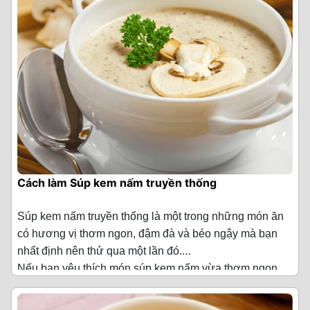
Trứng gà cho vào bát, dùng đũa đánh đều cho lòng
Tiếp đến, bạn bắc chảo lên bếp, cho vào chảo khoảng
·
Nấm hương tươi 300 g
Trứng cút 20 quả
nấu trong 3 phút rồi cho nấm tuyết vào nấu cùng, nêm
trắng và lòng đỏ được hòa quyện.
200ml nước, bật bếp đun sôi nước.
nếm lại cho vừa ăn.
·
Thịt ức gà cắt miếng 500 g
Lòng đỏ trứng gà 4 quả
Bước 3: Luộc nghêu
Sau đó, cho tôm vào chảo chần sơ khoảng 2 phút cho
Sau đó bạn mở lửa lớn để nước sôi mạnh lên bạn cho
·
Bột mì 2 thìa canh
Cách chế biến Súp hàu trứng bắc thảo
thịt tôm săn lại, bạn tắt bếp vớt tôm ra bát để nguội rồi
Bắc chảo lên bếp, bật lửa vừa làm nóng chảo, cho vào
bột năng vào và khuấy đều theo chiều kim đồng hồ rồi
cắt nhỏ tôm. Chừa lại 3 con tôm để trang trí khi hoàn
chảo 1 muỗng canh dầu ăn rồi phi thơm 1/2 phần sả.
hạ nhỏ lửa lại và trứng gà vào, khuấy đều tay thêm 1
·
Kem 120 ml
Bước 1: Sơ chế hàu
thành.
phút cho trứng chín, tắt bếp.
Bước 2: Sơ chế các nguyên liệu khác
Sau đó bạn cho nghêu vào rồi thêm 2 bát nước, đậy
Thành phầm
·
Hành tây cắt hạt lựu 1/2 củ
Rửa sạch hàu bằng nước muối pha loãng cùng nước
nắp lại đun khoảng 15 phút là nghêu chín.
cốt chanh hoặc giấm, sau đó vớt ra để ráo.
Ức gà và xương gà rửa sạch, để ráo.
Bạn múc súp hải sản nấm tuyết ra bát cho thêm ít tiêu
·
Tỏi băm nhỏ 3 tép
Tiếp đến, bạn vớt nghêu ra tách lấy phần thịt. Nước
xay, dầu mè và rau mùi ta lên trên và thưởng thức khi
Bước 2: Sơ chế nguyên liệu khác
Rong biển khô cho vào thau, rồi đổ đầy nước và ngâm
·
Húng tây khô 1/4 thìa cà phê
Cách làm Súp kem nấm truyền thống
luộc nghêu lọc bỏ phần sả chắt lấy phần nước để nấu
món ăn còn nóng để cảm nhận được vị ngon của món
trong 30 phút cho rong biển nở ra. Sau đó, bạn rửa sạch
Trứng cút luộc chín, bóc vỏ.
súp.
ăn.
rong biển lại với nước rồi cắt rong biển thành những
·
Rau oregano khô 1/4 thìa cà phê
Nước súp sền sệt vừa ăn cùng với thịt tôm, cua, mực
Súp kem nấm truyền thống là một trong những món ăn
miếng nhỏ vừa ăn.
Nấm bào ngư, rửa sạch rồi xé nhỏ.
Bước 4: Nấu súp
ngon ngọt, nấm tuyết giòn ngon rất bổ dưỡng và hấp
có hương vị thơm ngon, đậm đà và béo ngậy mà bạn
Cho bắp vào nồi thêm 1 ít nước cho xâm xấp mặt bắp,
·
Sốt Worcestershire 1 thìa canh
dẫn, cùng thực hiện cho gia đình thưởng thức nhé!
nhất định nên thử qua một lần đó.
đậy nắp lại, bắc nồi lên bếp, bật lửa vừa và nấu chín
Cà rốt rửa sạch, cắt hạt lựu.
Bắc nồi lên bếp, bật lửa vừa, cho vào nồi 1 muỗng canh
·
Nước dùng gà 1 lít
Nếu bạn yêu thích món súp kem nấm vừa thơm ngon
bắp trong 20 phút, bạn vớt bắp ra chén.
dầu ăn rồi cho phần sả còn lại và vò lá chanh cho vào
vừa béo thơm thì hãy cùng chúng tôi vào bếp để làm
Đậu Hà lan rửa sạch, để ráo.
Nguyên liệu làm Súp kem nấm truyền thống
(Cho 2
nồi, xào cho thơm.
·
Muối 1/2 thìa cà phê
Cho 500ml nước vào nồi, bắc nồi lên bếp, bật bếp đun
món ăn Súp kem nấm truyền thống thơm ngon, beo béo,
người ăn)