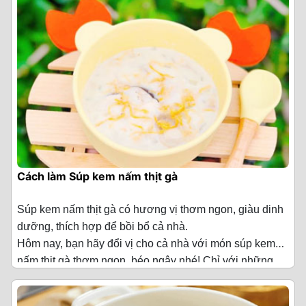
Bước 2: Sơ chế các nguyên liệu khác
Trứng gà cho vào chén dùng đũa đánh đều cho lòng
trứng bách thảo chắc chắn sẽ làm cả nhà bạn say mê
·
Ngò rí 5 nhánh
Hàu sữa 300 g
trắng và lòng đỏ được hòa quyện với nhau.
đấy. Hôm nay, chúng tôi sẽ hướng dẫn bạn cách làm
Nấm rơm cắt bỏ phần chân nấm, sau đó cho nấm vào
·
Giấm gạo 1 thìa canh
Xương hầm 500 g
món Súp hàu trứng bách thảo thơm ngon, bổ dưỡng để
bát ngâm với nước muối loãng trong 10 phút rồi rửa lại
Bột năng cho vào chén cùng với 70ml nước
bạn chiêu đã cả gia đình của mình nhé!
với nước, để ráo rồi cắt nấm thành những lát nhỏ.
·
Nước mắm 1 thìa canh
Nấm bào ngư 100 g
dùng đũa khuấy đều cho đến khi bột hòa tan hoàn toàn.
Nấm kim châm cắt bỏ phần gốc nấm, ngâm với nước
·
Dầu ăn 1 thìa canh
Cà rốt 100 g
Cách sơ chế nấm tuyết đúng cách
muối loãng trong 10 phút, rửa lại với nước sạch rồi cắt
·
Gia vị thông dụng 1 ít (muối/ hạt nêm/
Đậu Hà Lan 100 g
Để nấm tuyết được sạch hơn có thể rửa và ngâm với
khúc khoảng 2 lóng tay.
đường/ tiêu)
nước ấm.
Bắp mỹ 100 g
Sả đập dập, cắt khúc khoảng 3 lóng tay. Hành tây bóc
Cách chế biến Súp hải sản rong biển
Vì thời gian ngâm nấm tuyết khá lâu nên bạn có thể
vỏ, cắt đôi lấy 1/2 củ cắt lát mỏng.
Cách làm Súp kem nấm thịt gà
Bột năng 100 g
ngâm trước đó một đêm sẽ tiết kiệm thời gian hơn.
Bước 1: Sơ chế hải sản
Lá chanh rửa sạch, để ráo nước. Hành tím bóc vỏ, cắt
Hành lá 20 g
Súp kem nấm thịt gà có hương vị thơm ngon, giàu dinh
Bước 3: Nấu súp
lát. Ngò rí cắt bỏ gốc, rửa sạch cắt nhỏ.
Thanh cua bạn cắt làm đôi, sau đó cắt hạt lựu.
dưỡng, thích hợp để bồi bổ cả nhà.
Rau mùi ta 20 g
Cho nước dùng vào nồi và nêm gia vị với 1.5 muỗng cà
Hôm nay, bạn hãy đổi vị cho cả nhà với món súp kem
Cho vào bát 3 muỗng canh bột năng cùng với 70ml
Tôm mua về bạn bóc vỏ phần vỏ, rút chỉ lưng tôm, sau
phê đường, 3/4 muỗng cà phê bột ngọt, 2 muỗng cà phê
nấm thịt gà thơm ngon, béo ngậy nhé! Chỉ với những
nước sau đó dùng đũa khuấy đều cho bột được hoàn
Trứng bắc thảo 4 quả
đó cho tôm vào ngâm với nước muối pha loãng trong 10
Nguyên liệu làm Súp kem nấm thịt gà
(Cho 4 người
hạt nêm, 1/4 muỗng cà phê tiêu, 1 muỗng cà phê dầu
bước đơn giản, bạn sẽ có ngay một món súp nóng hổi,
tan.
phút rồi vớt tôm ra rửa lại với nước rồi để ráo.
ăn)
Trứng gà 2 quả
mè, khuấy đều lên rồi bắc nồi lên bếp đun với lửa vừa.
ngon lành cho cả nhà cùng thưởng thức.
Nước súp sôi lên bạn cho tôm, mực và cua vào tiếp tục