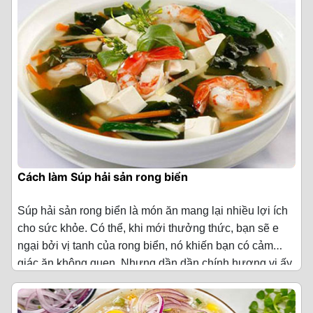
·
Tôm sú 100 g (khoảng 5 con)
·
Ớt 1 ít(cắt lát)
·
Mực 2 con Cua biển 1 con(hoặc cua Cà
·
Dầu ăn 2 muỗng canh
Mau)
·
Dầu mè 1 muỗng cà phê
·
Nấm tuyết khô 20 g
·
Gia vị nêm sẵn vị lẩu
·
Trứng gà 2 quả
·
Thái 30 g (1 gói) Muối/ tiêu 1 ít
·
Rau mùi ta 2 nhánh
Cách chế biến Súp hải sản chua cay
·
Nước dùng xương 1 lít
Cách làm Súp hải sản rong biển
Bước 1: Sơ chế hải sản
·
Bột năng 50 g
Tôm sú mua về bạn rửa sạch, sau đó bỏ đầu, lột vỏ, bỏ
Súp hải sản rong biển là món ăn mang lại nhiều lợi ích
·
Rượu 1 muỗng canh
chỉ lưng tôm, rửa lại với nước lần nữa rồi cắt hạt lựu
cho sức khỏe. Có thể, khi mới thưởng thức, bạn sẽ e
nhỏ.
ngại bởi vị tanh của rong biển, nó khiến bạn có cảm
·
Dầu mè 1 muỗng cà phê
giác ăn không quen. Nhưng dần dần chính hương vị ấy
Mực rửa sạch với nước, rồi dùng dao cắt nhỏ mực
Nguyên liệu làm Súp hải sản rong biển
(Cho 4 người
·
Gia vị thông dụng 1 ít (đường phèn/ hạt
sẽ tạo ra sức hấp dẫn kỳ diệu, tạo nên sự độc đáo cho
thành hạt lựu vừa ăn.
ăn)
nêm/ bột ngọt/ tiêu)
món súp rong biển. Hôm nay, chúng tôi sẽ hướng dẫn