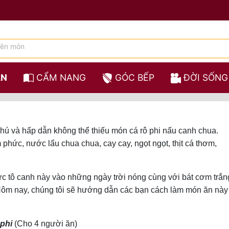
ĂN
CẨM NANG
GÓC BẾP
ĐỜI SỐNG
ú và hấp dẫn không thể thiếu món cá rô phi nấu canh chua.
phức, nước lẩu chua chua, cay cay, ngọt ngọt, thịt cá thơm,
ức tô canh này vào những ngày trời nóng cùng với bát cơm trắn
! Hôm nay, chúng tôi sẽ hướng dẫn các bạn cách làm món ăn này
 phi
(Cho 4 người ăn)