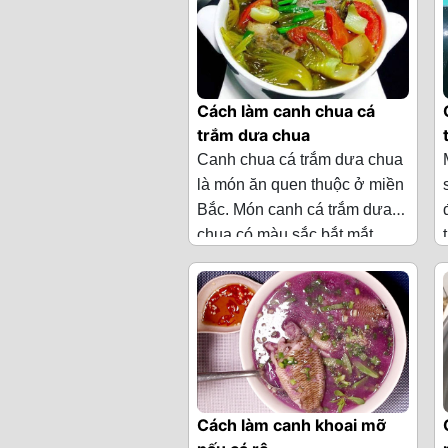
Cách làm canh chua cá
trắm dưa chua
Canh chua cá trắm dưa chua
là món ăn quen thuộc ở miền
Bắc. Món canh cá trắm dưa
chua có màu sắc bắt mắt
Nguyên liệu làm canh chua
cùng với vị chua của dưa cải,
cá trắm dưa chua
vị đậm đà của cá trắm, mang
hương vị đầy hấp dẫn. Đây
·
500 g cá trắm
chắc hẳn sẽ là món ăn thơm
·
300 g dưa cải
ngon, bổ dưỡng, phù hợp
chua
cho bữa cơm gia đình. Chấm
một miếng cá vào nước mắm
Cách làm canh khoai mỡ
·
2 quả cà chua, 1
ớt và ăn cùng cơm nóng sẽ