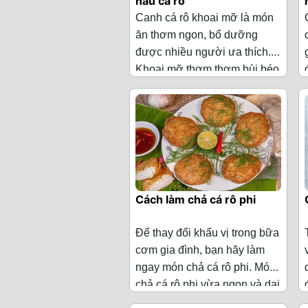
nấu cá rô
củ tỏi, 50g hành
rất là ngon. Hôm nay, chúng
Canh cá rô khoai mỡ là món
lá
tôi sẽ hướng dẫn các bạn
ăn thơm ngon, bổ dưỡng
cách làm món ăn này nhé!
·
Gia vị: Dầu
được nhiều người ưa thích.
ăn, bột ngọt, hạt
Khoai mỡ thơm thơm bùi béo
Nguyên liệu làm canh khoai
nêm
kết hợp cùng thịt cá rô đồng
mỡ nấu cá rô
(Cho 3 người
ngọt dai thì quả là sự kết hợp
Cách làm canh chua cá
ăn)
tuyệt vời. Hôm nay, chúng tôi
trắm dưa chua
sẽ hướng dẫn các bạn cách
·
Cá rô đồng 1 kg
Bước 1: Sơ chế nguyên liệu
làm món canh này nhé!
·
Khoai mỡ 1 củ
Cá trắm mua về làm sạch, cắt
(khoảng 400g)
Cách làm chả cá rô phi
thành từng khúc để ráo.
·
Hành lá 3
Lưu ý:
Phần ngon nhất của
Để thay đổi khẩu vị trong bữa
nhánh
con cá trắm để nấu canh
cơm gia đình, bạn hãy làm
·
Rau mùi 3
chua là bộ lòng cá và khúc
ngay món chả cá rô phi. Món
nhánh
đầu, đuôi, còn khúc giữa
chả cá rô phi vừa ngon và dai
Dưa cải chua sau khi mua về
Cá rô phi không vị tanh, khô,
thường để kho hoặc chiên sẽ
mà còn vừa dễ làm nhé.
·
Nước mắm 1
nếu bạn thích ăn chua thì bạn