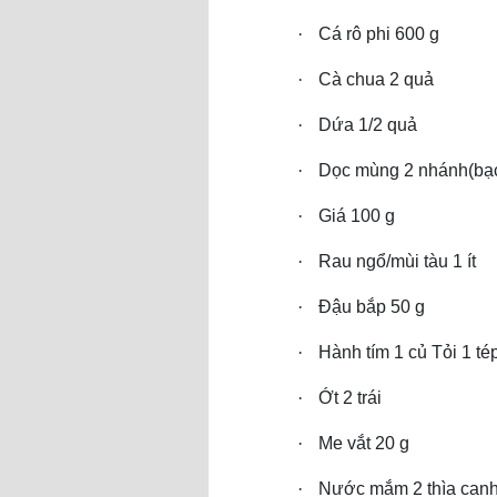
·
Cá rô phi 600 g
·
Cà chua 2 quả
·
Dứa 1/2 quả
·
Dọc mùng 2 nhánh(bạ
·
Giá 100 g
·
Rau ngổ/mùi tàu 1 ít
·
Đậu bắp 50 g
·
Hành tím 1 củ Tỏi 1 té
·
Ớt 2 trái
·
Me vắt 20 g
·
Nước mắm 2 thìa can