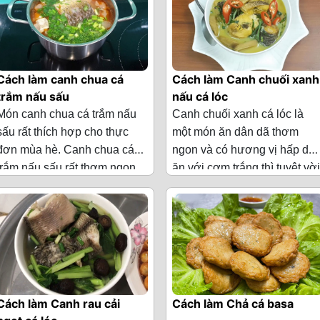
Cách làm canh chua cá
Cách làm Canh chuối xanh
trắm nấu sấu
nấu cá lóc
Món canh chua cá trắm nấu
Canh chuối xanh cá lóc là
sấu rất thích hợp cho thực
một món ăn dân dã thơm
đơn mùa hè. Canh chua cá
ngon và có hương vị hấp dẫ
trắm nấu sấu rất thơm ngon
ăn với cơm trắng thì tuyệt vời
Nguyên liệu nấu món canh
Nguyên liệu làm Canh
và đầy đủ các chất dinh
Vào những ngày thời tiết mát
chua cá trắm nấu sấu
chuối xanh nấu cá lóc
(Cho
dưỡng, đặc biệt còn có tác
mẻ trong bữa cơm gia đình
3 người ăn)
dụng giải nhiệt nữa đấy. Hôm
có món Canh chuối xanh cá
·
400g cá trắm
nay, chúng tôi sẽ hướng dẫn
lóc thì thật là tuyệt vời. Hôm
·
Cá lóc 700 g
·
4 quả cà chua
các bạn cách nấu món canh
nay chúng tôi sẽ hướng dẫn
·
Chuối xanh 4
chua cá trắm nấu sấu để cho
các bạn cách làm món Canh
·
4 quả sấu
quả
cả gia đình của mình cùng
chuối xanh cá lóc thơm ngon
Cách làm Canh rau cải
Cách làm Chả cá basa
thưởng thức nhé!
và hấp dẫn này nhé!
·
Gừng, hành