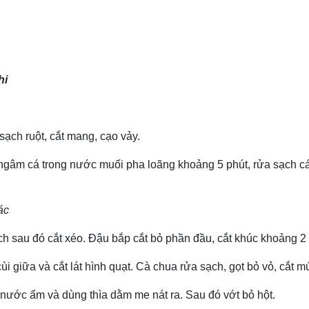
hi
sạch ruột, cắt mang, cạo vảy.
gâm cá trong nước muối pha loãng khoảng 5 phút, rửa sạch cá 
ác
sạch sau đó cắt xéo. Đậu bắp cắt bỏ phần đầu, cắt khúc khoảng 2 
i giữa và cắt lát hình quạt. Cà chua rửa sạch, gọt bỏ vỏ, cắt mú
nước ấm và dùng thìa dằm me nát ra. Sau đó vớt bỏ hột.