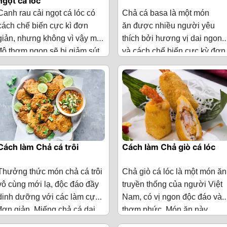
ngọt cá lóc
·
Nước dùng
tím, hành lá
Canh
rau cải ngọt cá lóc
có
Chả cá basa là một món
xương 1 lít (1
cách chế biến cực kì đơn
ăn được nhiều người yêu
bát to)
·
giản, nhưng không vì vậy mà
thích bởi hương vị dai ngon
Muối, đường, bột
·
Lá xương
độ thơm ngon sẽ bị giảm sút.
và cách chế biến cực kỳ đơn
nêm, dầu
Nguyên liệu làm Canh rau
Nguyên liệu làm Chả cá
sông 1 ít
Khi đem cá lóc nấu lên thì
giản của nó. Chả cả sau khi
ăn, nước mắm
cải ngọt cá lóc
(Cho 3 người
basa
(Cho 4 người ăn)
Cách nấu món canh chua
nước dùng đã được hưởng
thành phẩm sẽ có lớp vỏ bên
·
Lá tía tô 1 ít
ăn)
cá trắm nấu sấu
trọn những tinh túy từ các thớ
ngoài được chiên vàng giòn,
·
Thịt gà xay
·
Lá lốt 1 ít
thịt săn chắc. Chính điều ấy
bên trong thì dai ngon, được
·
Cải ngọt 500 g
sẵn 260 g
Bước 1: Sơ chế cá trắm
đã làm nên phần nước canh
nêm nếm đậm đà vô cùng
·
Hành tím 5 củ
·
Cá lóc 1 con
·
Phi lê cá basa 1
ngọt thanh, đậm đà vô cùng!
hấp dẫn. Không chỉ đáp ứng
Cá trắm tươi sau khi mua về
(500 g)
kg
Cải ngọt tươi xanh, vừa giòn
về hương vị mà nó còn khiến
bạn cần tiến hành sơ chế
·
Nghệ bột 2 thìa
Cách làm Chả cá trôi
Cách làm Chả giò cá lóc
vừa mềm quyện với nấm
bạn vô cùng yêu thích với
để loại bỏ các chất dơ trên da
cà phê
·
Nấm hương
·
Bột bắp 30 g
hương mềm mềm gây nên sự
màu sắc bắt mắt nữa đấy
của cá và giảm độ tanh cho
Thưởng thức món chả cá trôi
Chả giò cá lóc là một món ăn
khô 100 g (nấm
Rửa sạch cá trắm bằng
·
Mẻ 2 thìa canh
thương nhớ thật không thể
nhé! Hôm nay, chúng tôi sẽ
·
Bột nở 12 g
cá. Bạn có thể sử dụng chanh
vô cùng mới lạ, độc đáo đầy
truyền thống của người Việt
đông cô khô)
nước, sau đó cho cá trắm vào
diễn tả thành lời. Hôm nay,
hướng dẫn các bạn cách là
để chà xát lên mặt da của của
·
Muối hột 1 ít
dinh dưỡng với các làm cực
Nam, có vị ngon độc đáo và
·
Hành lá xắt
dung dịch nước muối loãng
chúng tôi sẽ hướng dẫn các
món ăn này nhé!
·
Hành tím 2 tép
cá giúp giảm mùi tanh.
đơn giản. Miếng chả cá dai
thơm phức. Món ăn này
nhỏ 3 thìa can
và ngâm trong vòng 15
bạn cách làm món Canh rau
·
Dầu ăn 7 thìa
Món này dùng làm đồ nhắm,
Cuốn chả tròn đều, được
Bạn có thể loại bỏ các chất
dai giòn giòn, được nêm nếm
không chỉ hấp dẫn về mùi vị
·
Tỏi 2 tép
phút để loại bỏ hết mùi tanh.