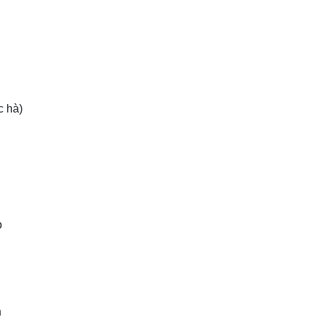
c hà)
p
h