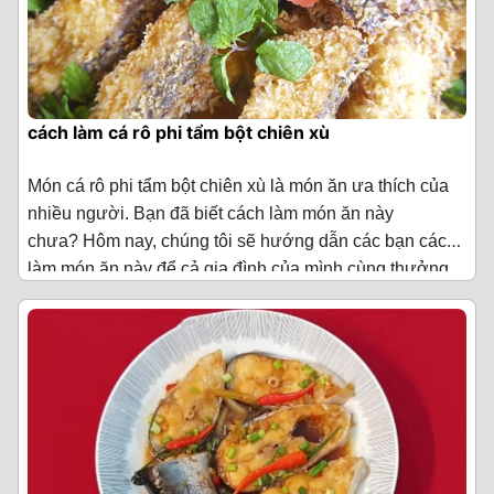
cách làm cá rô phi tẩm bột chiên xù
Món cá rô phi tẩm bột chiên xù là món ăn ưa thích của
nhiều người. Bạn đã biết cách làm món ăn này
chưa? Hôm nay, chúng tôi sẽ hướng dẫn các bạn cách
làm món ăn này để cả gia đình của mình cùng thưởng
Nguyên liệu làm cá rô phi tẩm bột chiên xù
(Cho 4
thức nhé!
người ăn)
·
Cá rô phi 1 con (khoảng 1kg)
·
Trứng gà 2 quả
·
Hành tím băm 1 thìa canh