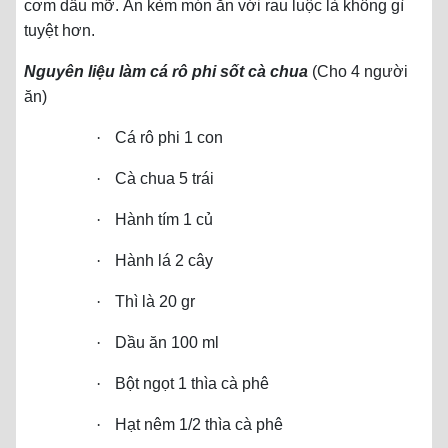
cơm dầu mỡ. Ăn kèm món ăn với rau luộc là không gì
tuyệt hơn.
Nguyên liệu làm cá rô phi sốt cà chua
(Cho 4 người
ăn)
·
Cá rô phi 1 con
·
Cà chua 5 trái
·
Hành tím 1 củ
·
Hành lá 2 cây
·
Thì là 20 gr
·
Dầu ăn 100 ml
·
Bột ngọt 1 thìa cà phê
·
Hạt nêm 1/2 thìa cà phê