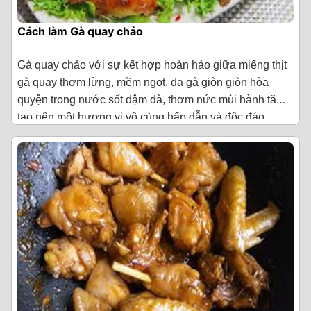
Cách làm Gà quay chảo
Gà quay chảo với sự kết hợp hoàn hảo giữa miếng thịt
gà quay thơm lừng, mềm ngọt, da gà giòn giòn hòa
quyện trong nước sốt đậm đà, thơm nức mùi hành tăm
tạo nên một hương vị vô cùng hấp dẫn và độc đáo.
Nguyên liệu làm món gà quay chảo
1kg thịt gà
·
5 nhánh sả
·
1 củ hành tây
·
3 nhánh hành lá
·
1 củ gừng
·
Rượu mai quế lộ
·