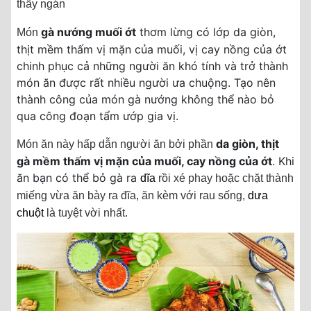
thấy ngán
gà nướng muối ớt
thơm lừng có lớp da giòn,
Món
thịt mềm thấm vị mặn của muối, vị cay nồng của ớt
chinh phục cả những người ăn khó tính và trở thành
món ăn được rất nhiều người ưa chuộng. Tạo nên
thành công của món gà nướng không thể nào bỏ
qua công đoạn tẩm ướp gia vị.
da giòn, thịt
Món ăn này hấp dẫn người ăn bởi phần
gà mềm thấm vị mặn của muối, cay nồng của ớt
. Khi
ăn bạn có thể bỏ gà ra
dĩa
rồi xé phay hoặc chặt thành
miếng vừa ăn bày ra đĩa, ăn kèm với rau sống,
dưa
chuột
là tuyệt vời nhất.