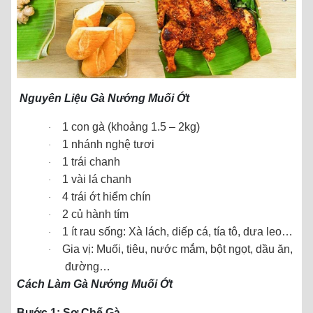
Nguyên Liệu Gà Nướng Muối Ớt
1 con gà (khoảng 1.5 – 2kg)
·
1 nhánh nghệ tươi
·
1 trái chanh
·
1 vài lá chanh
·
4 trái ớt hiểm chín
·
2 củ hành tím
·
1 ít rau sống: Xà lách, diếp cá, tía tô, dưa leo…
·
Gia vị: Muối, tiêu, nước mắm, bột ngọt, dầu ăn,
·
đường…
Cách Làm Gà Nướng Muối Ớt
Bước 1: Sơ Chế Gà