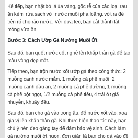
Kế tiếp, bạn nhặt bỏ lá úa vàng, gốc rễ của các loại rau
ăn kèm, rửa sạch với nước muối pha loãng, vớt ra để
trên rổ cho ráo nước. Với dưa leo, bạn cắt thành lát
mỏng vừa ăn.
Bước 3: Cách Ướp Gà Nướng Muối Ớt
Sau đó, bạn quết nước cốt nghệ lên khắp thân gà để tạo
màu vàng đẹp mắt.
Tiếp theo, bạn trộn nước xốt ướp gà theo công thức: 2
muỗng canh nước mắm, 1 muỗng cà phê muối, 2
muỗng canh dầu ăn, 2 muỗng cà phê đường, 1 muỗng
cà phê bột ngọt, 1/2 muỗng cà phê tiêu, 4 trái ớt giã
nhuyễn, khuấy đều.
Sau đó, bạn cho gà vào trong âu, đổ nước xốt vào, xoa
gia vị lên khắp thân gà. Khi thực hiện thao tác này, bạn
chú ý nên đeo găng tay để đảm bảo vệ sinh. Cách làm
gà nướng muối ớt ngon, đơn giản là bạn cho gà vào để