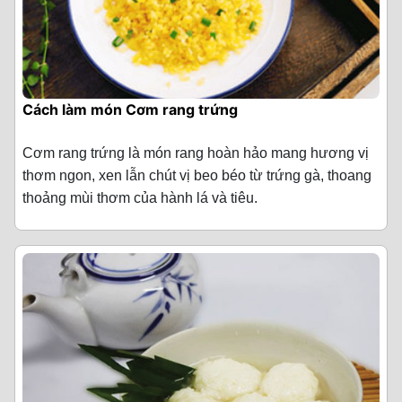
Cách làm món Cơm rang trứng
Cơm rang trứng là món rang hoàn hảo mang hương vị
thơm ngon, xen lẫn chút vị beo béo từ trứng gà, thoang
thoảng mùi thơm của hành lá và tiêu.
Nguyên liệu làm Cơm rang trứng
(Cho 3 người ăn)
·
Cơm nguội 3 bát (bát dùng ăn cơm)
·
Trứng gà 2 quả
·
Hành lá 1 nhánh
·
Hành tím 1 củ