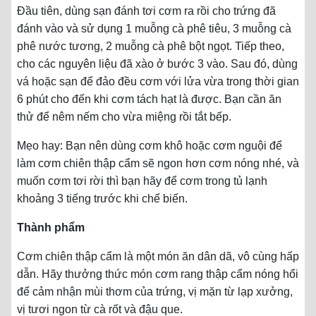
Đầu tiên, dùng sạn đánh tơi cơm ra rồi cho trứng đã
đánh vào và sử dụng 1 muỗng cà phê tiêu, 3 muỗng cà
phê nước tương, 2 muỗng cà phê bột ngọt. Tiếp theo,
cho các nguyên liệu đã xào ở bước 3 vào. Sau đó, dùng
vá hoặc sạn để đảo đều cơm với lửa vừa trong thời gian
6 phút cho đến khi cơm tách hạt là được. Bạn cần ăn
thử để nêm nếm cho vừa miệng rồi tắt bếp.
Mẹo hay: Bạn nên dùng cơm khô hoặc cơm nguội để
làm cơm chiên thập cẩm sẽ ngon hơn cơm nóng nhé, và
muốn cơm tơi rời thì bạn hãy để cơm trong tủ lạnh
khoảng 3 tiếng trước khi chế biến.
Thành phẩm
Cơm chiên thập cẩm là một món ăn dân dã, vô cùng hấp
dẫn. Hãy thưởng thức món cơm rang thập cẩm nóng hổi
để cảm nhận mùi thơm của trứng, vị mặn từ lạp xưởng,
vị tươi ngon từ cà rốt và đậu que.