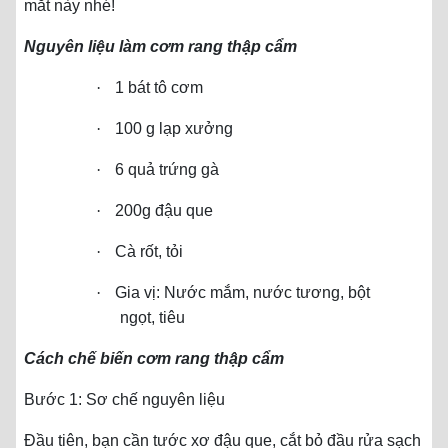
mắt này nhé!
Nguyên liệu làm cơm rang thập cẩm
·
1 bát tô cơm
·
100 g lạp xưởng
·
6 quả trứng gà
·
200g đậu que
·
Cà rốt, tỏi
·
Gia vị: Nước mắm, nước tương, bột
ngọt, tiêu
Cách chế biến cơm rang thập cẩm
Bước 1: Sơ chế nguyên liệu
Đầu tiên, bạn cần tước xơ đậu que, cắt bỏ đầu rửa sạch