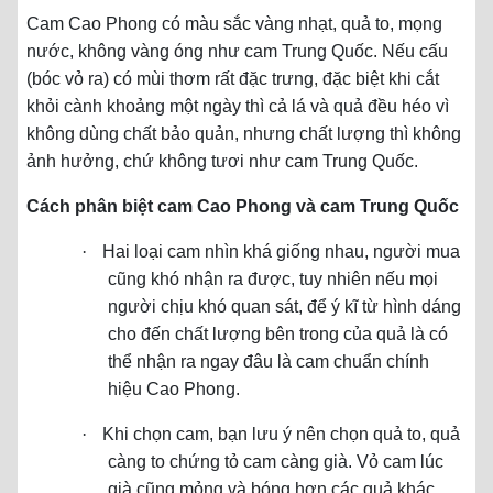
Cam Cao Phong có màu sắc vàng nhạt, quả to, mọng
nước, không vàng óng như cam Trung Quốc. Nếu cấu
(bóc vỏ ra) có mùi thơm rất đặc trưng, đặc biệt khi cắt
khỏi cành khoảng một ngày thì cả lá và quả đều héo vì
không dùng chất bảo quản, nhưng chất lượng thì không
ảnh hưởng, chứ không tươi như cam Trung Quốc.
Cách phân biệt cam Cao Phong và cam Trung Quốc
·
Hai loại cam nhìn khá giống nhau, người mua
cũng khó nhận ra được, tuy nhiên nếu mọi
người chịu khó quan sát, để ý kĩ từ hình dáng
cho đến chất lượng bên trong của quả là có
thể nhận ra ngay đâu là cam chuẩn chính
hiệu Cao Phong.
·
Khi chọn cam, bạn lưu ý nên chọn quả to, quả
càng to chứng tỏ cam càng già. Vỏ cam lúc
già cũng mỏng và bóng hơn các quả khác.