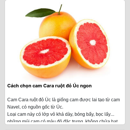
Cách chọn cam Cara ruột đỏ Úc ngon
Cam Cara ruột đỏ Úc là giống cam được lai tạo từ cam
Navel, có nguồn gốc từ Úc.
Loại cam này có lớp vỏ khá dày, bóng bẩy, bọc lấy
những múi cam có màu đỏ đặc trưng, không chứa hạt,
1. Kinh nghiệm chọn cam Cara ruột đỏ Úc
mang vị ngọt dịu pha lẫn với chút chua nhẹ.