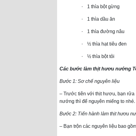
·
1 thìa bột gừng
·
1 thìa dầu ăn
·
1 thìa đường nâu
·
½ thìa hạt tiêu đen
·
½ thìa bột tỏi
Các bước làm thịt hươu nướng Te
Bước 1: Sơ chế nguyên liệu
– Trước tiên với thịt hươu, bạn rửa
nướng thì để nguyên miếng to nhé.
Bước 2: Tiến hành làm thịt hươu nư
– Bạn trộn các nguyên liệu bao gồm