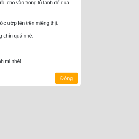
i cho vào trong tủ lạnh để qua
c ướp lên trên miếng thịt.
g chín quá nhé.
nh mì nhé!