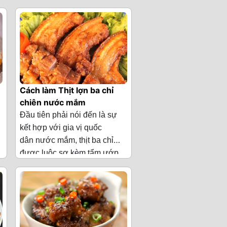
Nguyên liệu làm Thịt lợn ba
Thái. Với lớp vỏ giòn tan hoà
chỉ chiên giòn kiểu Thái
quyện cùng nước chấm chua
(Cho 4 người ăn)
cay siêu hấp dẫn, hứa hẹn sẽ
hạ gục hết tất cả thành viên
·
Thịt lợn ba chỉ 1
.
trong gia đình bạn đấy, hãy
kg (thịt ba chỉ)
cùng vào bếp với chúng tôi
·
Hành tím 2 củ
n
để làm ngay món này nhé!
Cách làm Thịt lợn ba chỉ
chiên nước mắm
·
Giấm ăn 1 thìa
Đầu tiên phải nói đến là sự
canh
kết hợp với gia vị quốc
·
Muối 1 thìa canh
dân nước mắm, thịt ba chỉ
a
được luộc sơ kèm tẩm ướp
·
Gia vị 10 g
Ba rọi chiên giòn rụm kết hợp
những gia vị thơm lừng, áo
(nước tương/
o
với lớp sốt mắm mặn ngọt ăn
a
thêm 1 lớp bột giòn chiên lên,
nước mắm/
ỉ
với cơm trắng và rau sống thì
nghe thôi là đã thấy thèm.
đường/ ngũ vị
hết sẩy con bà bảy. Món này
·
Chanh 2 quả
Cộng thêm nước sốt mắm
Nguyên liệu làm Thịt ba chỉ
hương...)
bạn có thể làm món ngon để
mặn ngon đúng là sự kết hợp
o
chiên nước mắm
(Cho 4
·
Sả băm 10 g
chiêu này cả gia đình và bạn