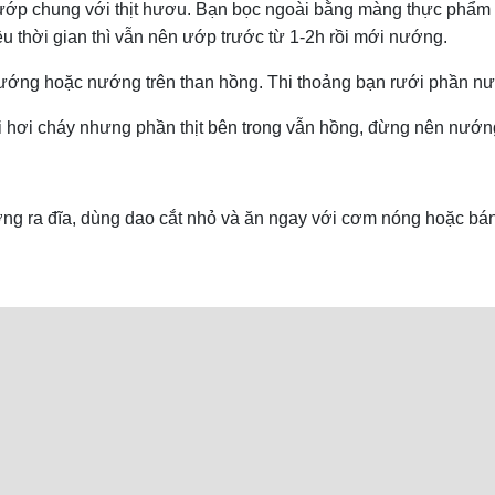
ướp chung với thịt hươu. Bạn bọc ngoài bằng màng thực phẩm rồ
 thời gian thì vẫn nên ướp trước từ 1-2h rồi mới nướng.
ướng hoặc nướng trên than hồng. Thi thoảng bạn rưới phần nướ
 hơi cháy nhưng phần thịt bên trong vẫn hồng, đừng nên nướn
ớng ra đĩa, dùng dao cắt nhỏ và ăn ngay với cơm nóng hoặc bá