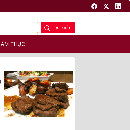
Tìm kiếm
 ẨM THỰC
ừ
g