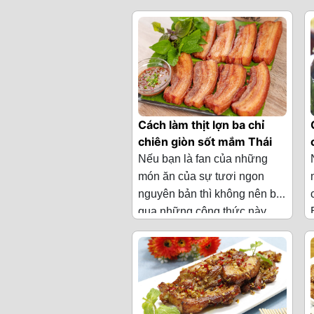
Nguyên liệu làm thịt hươu
hợp cùng với các loại rau củ
nướng xiên
càng làm cho món ăn tươi
mới, hấp dẫn hơn. Hôm nay,
·
400-700g thịt
chúng tôi sẽ hướng dẫn các
hươu
bạn cách làm món thịt hươu
·
2 củ tỏi
nướng xiên thơm ngon và
hấp dẫn nhé!
Cách làm thịt lợn ba chỉ
·
1 củ hành tây
chiên giòn sốt mắm Thái
·
2 thìa nước
Nếu bạn là fan của những
tương
món ăn của sự tươi ngon
nguyên bản thì không nên bỏ
·
2 thìa nước
qua những công thức này
chanh
Thịt lợn ba chỉ chiên giòn
đâu nhé! Thịt lợn ba chỉ
chấm cùng nhiều loại nước
·
1 thìa hạt rau
không tẩm ướp quá nhiều gia
chấm đa dạng như sốt thái
mùi
vị nhưng lại vô cùng thơm
đặc biệt thích hợp khi ăn kèm
ngon nhờ kỹ thuật chiên
Nguyên liệu làm thịt lợn ba
·
3 thìa đường
với rau sống và bánh
khiến cho thịt giòn rôm rốp
chỉ chiên giòn sốt mắm
nâu
tráng cuốn chấm luôn nhé!