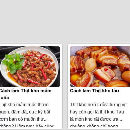
Cách làm Thịt kho mắm
Cách làm Thịt kho tàu
ruốc
Thịt kho mắm ruốc thơm
Thịt kho nước dừa trứng vịt
ngon, đậm đà, cực kỳ bắt
hay còn gọi là thịt kho Tàu
cơm bạn có muốn thử
là món kho rất được ưa
không? Hôm nay, hãy cùng
chuộng không chỉ trong