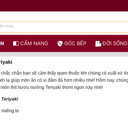
ĂN
CẨM NANG
GÓC BẾP
ĐỜI SỐNG
iyaki
 chắc chắn bạn sẽ cảm thấy quen thuộc khi chúng có xuất xứ t
ới lạ giúp món ăn có vị đậm đà hơn nhiều nhé! Hôm nay, chún
m món thịt hươu nướng
Teriyaki thơm ngon này nhé!
Teriyaki
t miếng to