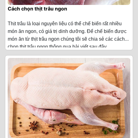
Cách chọn thịt trâu ngon
Thịt trâu là loại nguyên liệu có thể chế biến rất nhiều
món ăn ngon, có giá trị dinh dưỡng. Để chế biến được
món ăn từ thịt trâu ngon chúng tôi sẽ chia sẻ các cách
chọn thịt trâu ngon thông qua bài viết sau đây.
1. Lợi ích của thịt trâu
Thịt trâu giàu sắt, vitamin và khoáng chất, riêng Beta-
carotene cao gấp nhiều lần so với các loại thịt động vật
ăn ngũ cốc. Thịt trâu có rất ít chất béo, chứa nhiều
protein hơn thịt bò, nên khi nấu nướng không bị teo lại.
Theo nghiên cứu của Bộ Nông nghiệp Mỹ (USDA), thịt
Ăn ngon miệng hơn, chưa kể giá cả cũng dễ chịu hơn.
trâu nước và trâu rừng giàu đạm. Nếu thịt bò chứa
19,2% hàm lượng protein thì tỷ lệ này ở thịt trâu là
20,2%. Thịt trâu còn chứa nhiều vitamin B1 và axit béo,
Về sữa, so với sữa bò tiêu chuẩn, sữa trâu có hàm
tốt cho sức khỏe, đặc biệt là tăng cường hệ thống miễn
lượng protein, canxi và sắt cao hơn, ít cholesterol và
dịch, bảo vệ chúng ta khỏi nhiễm trùng và các mầm
lactose hơn. Sữa trâu thường được sử dùng để làm