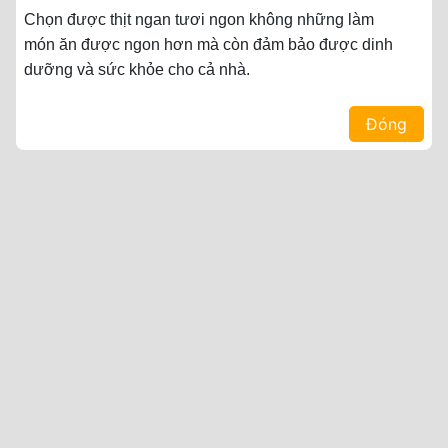
Chọn được thịt ngan tươi ngon không những làm
món ăn được ngon hơn mà còn đảm bảo được dinh
dưỡng và sức khỏe cho cả nhà.