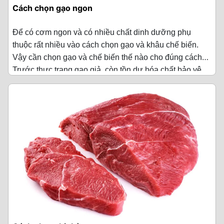
Cách chọn gạo ngon
- Dinh dưỡng tốt cho thai kỳ: Một lợi ích sức khỏe khác
·
Và một số vitamin
của việc ăn thịt trâu là đủ chất dinh dưỡng cho thai kỳ
Để có cơm ngon và có nhiều chất dinh dưỡng phụ
(mẹ và thai nhi). Vitamin B12 chứa nhiều vitamin thực
Tác dụng của thịt vịt đối với sức khỏe
thuộc rất nhiều vào cách chọn gạo và khâu chế biến.
sự tốt cho sự phát triển của não bộ thai nhi và sức khỏe
- Ngăn ngừa ung thư vú: Ung thư vú là một trong những
Vậy cần chọn gạo và chế biến thế nào cho đúng cách?
của bà bầu.
Giảm bệnh nguy cơ mắc bệnh tim:
Thịt vịt có
căn bệnh nan y nguy hiểm. Axit linoleic trong thịt trâu là
Trước thực trạng gạo giả, còn tồn dư hóa chất bảo vệ
chứa các acid rất tốt cho việc giảm thiểu và ngăn các
1. Cách chọn gạo ngon, gạo mới
hoạt chất giúp chống lại các tế bào ung thư như ung thư
thực vật,... đang tràn lan trên thị trường, người dùng cần
vấn đề tim mạch rất hiệu quả.
vú. Omega3-s trong thịt trâu có tác dụng ngăn ngừa ung
phải nắm được cách chọn gạo ngon, an toàn cho sức
Hiện nay trên thị trường có rất nhiều loại gạo để bạn lựa
- Dưỡng chất tốt cho trẻ em: Không chỉ giúp tăng cơ cho
thư một cách tự nhiên.
Tốt cho xương:
Nhiều nghiên cứu chỉ ra rằng protein
khỏe của mình và gia đình. Sau đây chúng tôi chia sẻ
chọn. Muốn chọn gạo thơm ngon thì nên gạo mới được
người lớn, thịt trâu còn chứa hàm lượng protein cao, rất
của động vật rất hiệu quả trong việc cải thiện mật độ của
cho các bạn một số kinh nghiệm lựa chọn gạo ngon.
sản xuất bởi vì độ ngon, ngọt và hương thơm của gạo
tốt cho sự phát triển xương của trẻ em. Có thể cho trẻ
xương.
mới luôn nhiều hơn loại gạo đã để lâu ngày.
ăn hàng ngày.
Nên lựa chọn loại gạo không được xay xát kỹ vì còn giữ
- Ngăn ngừa ung thư tuyến tiền liệt: Ung thư tuyến tiền
Chống oxy hóa:
Trong vịt có rất nhiều selen, đây được
được nhiều chất xơ, chất khoáng và vitamin. Ngược lại,
liệt là một bệnh ung thư sinh sản trong hệ thống sinh
coi là một hoạt chất có khả năng chống viêm, và bảo vệ
loại gạo xay xát kỹ, được đánh bóng sẽ không còn các
sản của con người. Nó có thể xảy ra khi tuyến tiền liệt bị
các tế bào khỏi bị tổn thương, từ đó cải thiện hệ miễn
chất xơ, vitamin, khoáng chất... mà chỉ còn lõi gạo ở bên
đột biến và phát triển không kiểm soát. Khiến di căn từ
dịch của bạn.
Nên lựa chọn loại gạo có hạt tròn, đều và bóng, không
- Giảm cholesterol: Hàm lượng omega 3-s trong thịt trâu
trong. Tuy lúc ăn dẻo và ngon miệng và ăn được nhiều,
tuyến tiền liệt sang các bộ phận cơ thể khác như xương
Hỗ trợ tuyến giáp:
Selen còn rất tốt với sức khỏe tuyến
bị nát, gãy hoặc không có hạt khác màu. Khi mua có thể
rất tốt để tăng lipoprotein tỷ trọng cao (HDL) hay mỡ
nhưng ăn xong sẽ đói rất nhanh, khi đói lại tiếp tục ăn
và hạch bạch huyết. Giải pháp tốt nhất để giải quyết và
giáp nếu tiêu thụ đủ lượng, và trong khoảng 250gr thịt
cho một vài hạt gạo vào miệng và nhai, nếu thấy gạo có
máu tốt và giảm lipoprotein tỷ trọng thấp (LDL) tức mỡ
như vậy sẽ gây nên hiện tượng thừa và tích trữ thành
ngăn ngừa ung thư tuyến tiền liệt là tiêu thụ thịt trâu
vịt Pekin thường sẽ cung cấp đến hơn 50% giá trị selen