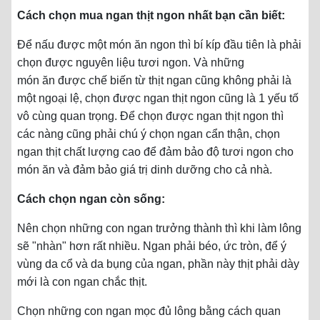
Cách chọn mua ngan thịt ngon nhất bạn cần biết:
Để nấu được một món ăn ngon thì bí kíp đầu tiên là phải
chọn được nguyên liệu tươi ngon. Và những
món ăn được chế biến từ thịt ngan cũng không phải là
một ngoại lệ, chọn được ngan thịt ngon cũng là 1 yếu tố
vô cùng quan trọng. Để chọn được ngan thịt ngon thì
các nàng cũng phải chú ý chọn ngan cẩn thận, chọn
ngan thịt chất lượng cao để đảm bảo độ tươi ngon cho
món ăn và đảm bảo giá trị dinh dưỡng cho cả nhà.
Cách chọn ngan còn sống:
Nên chọn những con ngan trưởng thành thì khi làm lông
sẽ "nhàn" hơn rất nhiều. Ngan phải béo, ức tròn, để ý
vùng da cổ và da bụng của ngan, phần này thịt phải dày
mới là con ngan chắc thịt.
Chọn những con ngan mọc đủ lông bằng cách quan