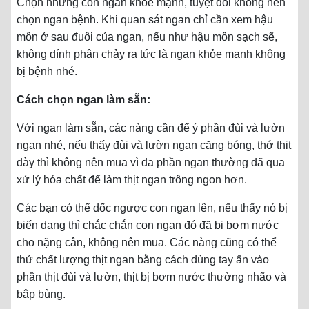
Chọn những con ngan khỏe mạnh, tuyệt đối không nên
chọn ngan bệnh. Khi quan sát ngan chỉ cần xem hậu
môn ở sau đuôi của ngan, nếu như hậu môn sạch sẽ,
không dính phân chảy ra tức là ngan khỏe mạnh không
bị bệnh nhé.
Cách chọn ngan làm sẵn:
Với ngan làm sẵn, các nàng cần để ý phần đùi và lườn
ngan nhé, nếu thấy đùi và lườn ngan căng bóng, thớ thịt
dày thì không nên mua vì đa phần ngan thường đã qua
xử lý hóa chất để làm thịt ngan trông ngon hơn.
Các bạn có thể dốc ngược con ngan lên, nếu thấy nó bị
biến dạng thì chắc chắn con ngan đó đã bị bơm nước
cho nặng cân, không nên mua. Các nàng cũng có thể
thử chất lượng thịt ngan bằng cách dùng tay ấn vào
phần thịt đùi và lườn, thịt bị bơm nước thường nhão và
bập bùng.